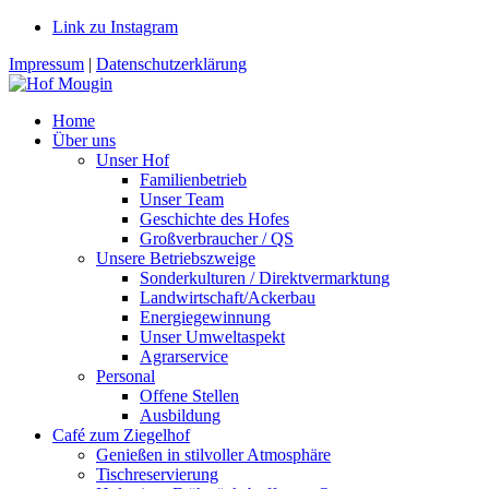
Link zu Instagram
Impressum
|
Datenschutzerklärung
Home
Über uns
Unser Hof
Familienbetrieb
Unser Team
Geschichte des Hofes
Großverbraucher / QS
Unsere Betriebszweige
Sonderkulturen / Direktvermarktung
Landwirtschaft/Ackerbau
Energiegewinnung
Unser Umweltaspekt
Agrarservice
Personal
Offene Stellen
Ausbildung
Café zum Ziegelhof
Genießen in stilvoller Atmosphäre
Tischreservierung