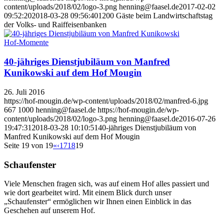
content/uploads/2018/02/logo-3.png
henning@faasel.de
2017-02-02
09:52:20
2018-03-28 09:56:40
1200 Gäste beim Landwirtschaftstag
der Volks- und Raiffeisenbanken
Hof-Momente
40-jähriges Dienstjubiläum von Manfred
Kunikowski auf dem Hof Mougin
26. Juli 2016
https://hof-mougin.de/wp-content/uploads/2018/02/manfred-6.jpg
667
1000
henning@faasel.de
https://hof-mougin.de/wp-
content/uploads/2018/02/logo-3.png
henning@faasel.de
2016-07-26
19:47:31
2018-03-28 10:10:51
40-jähriges Dienstjubiläum von
Manfred Kunikowski auf dem Hof Mougin
Seite 19 von 19
«
‹
17
18
19
Schaufenster
Viele Menschen fragen sich, was auf einem Hof alles passiert und
wie dort gearbeitet wird. Mit einem Blick durch unser
„Schaufenster“ ermöglichen wir Ihnen einen Einblick in das
Geschehen auf unserem Hof.