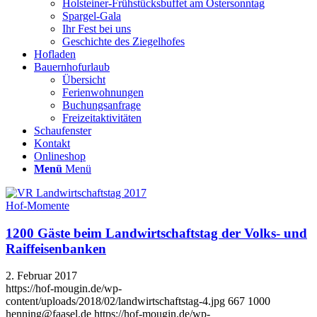
Holsteiner-Frühstücksbuffet am Ostersonntag
Spargel-Gala
Ihr Fest bei uns
Geschichte des Ziegelhofes
Hofladen
Bauernhofurlaub
Übersicht
Ferienwohnungen
Buchungsanfrage
Freizeitaktivitäten
Schaufenster
Kontakt
Onlineshop
Menü
Menü
Hof-Momente
1200 Gäste beim Landwirtschaftstag der Volks- und
Raiffeisenbanken
2. Februar 2017
https://hof-mougin.de/wp-
content/uploads/2018/02/landwirtschaftstag-4.jpg
667
1000
henning@faasel.de
https://hof-mougin.de/wp-