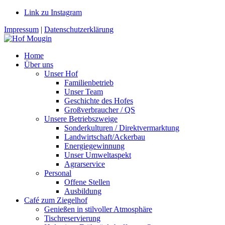
Link zu Instagram
Impressum
|
Datenschutzerklärung
Home
Über uns
Unser Hof
Familienbetrieb
Unser Team
Geschichte des Hofes
Großverbraucher / QS
Unsere Betriebszweige
Sonderkulturen / Direktvermarktung
Landwirtschaft/Ackerbau
Energiegewinnung
Unser Umweltaspekt
Agrarservice
Personal
Offene Stellen
Ausbildung
Café zum Ziegelhof
Genießen in stilvoller Atmosphäre
Tischreservierung