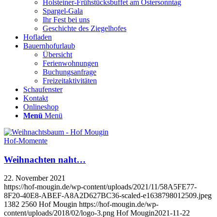
Holsteiner-Frühstücksbuffet am Ostersonntag
Spargel-Gala
Ihr Fest bei uns
Geschichte des Ziegelhofes
Hofladen
Bauernhofurlaub
Übersicht
Ferienwohnungen
Buchungsanfrage
Freizeitaktivitäten
Schaufenster
Kontakt
Onlineshop
Menü
Menü
Hof-Momente
Weihnachten naht…
22. November 2021
https://hof-mougin.de/wp-content/uploads/2021/11/58A5FE77-
8F20-40E8-ABEF-A8A2D627BC36-scaled-e1638798012509.jpeg
1382
2560
Hof Mougin
https://hof-mougin.de/wp-
content/uploads/2018/02/logo-3.png
Hof Mougin
2021-11-22