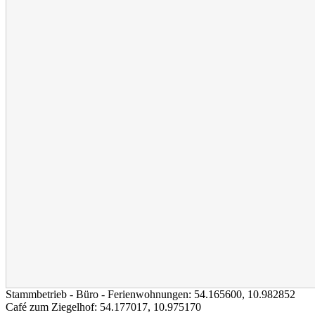
Stammbetrieb - Büro - Ferienwohnungen:
54.165600
,
10.982852
Café zum Ziegelhof:
54.177017
,
10.975170