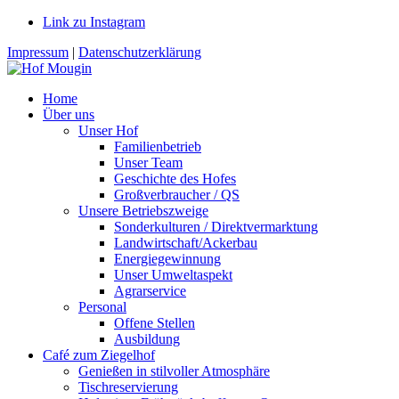
Link zu Instagram
Impressum
|
Datenschutzerklärung
Home
Über uns
Unser Hof
Familienbetrieb
Unser Team
Geschichte des Hofes
Großverbraucher / QS
Unsere Betriebszweige
Sonderkulturen / Direktvermarktung
Landwirtschaft/Ackerbau
Energiegewinnung
Unser Umweltaspekt
Agrarservice
Personal
Offene Stellen
Ausbildung
Café zum Ziegelhof
Genießen in stilvoller Atmosphäre
Tischreservierung