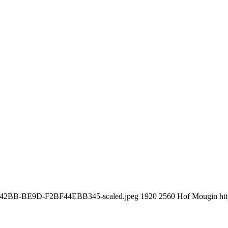
764-42BB-BE9D-F2BF44EBB345-scaled.jpeg
1920
2560
Hof Mougin
ht