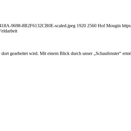
4-418A-9698-8B2F6132CB0E-scaled.jpeg
1920
2560
Hof Mougin
http
Feldarbeit
e dort gearbeitet wird. Mit einem Blick durch unser „Schaufenster“ er