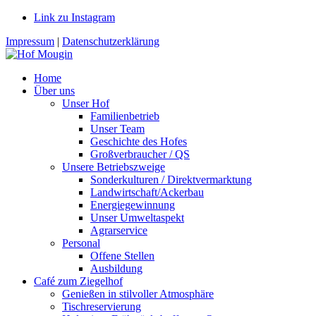
Link zu Instagram
Impressum
|
Datenschutzerklärung
Home
Über uns
Unser Hof
Familienbetrieb
Unser Team
Geschichte des Hofes
Großverbraucher / QS
Unsere Betriebszweige
Sonderkulturen / Direktvermarktung
Landwirtschaft/Ackerbau
Energiegewinnung
Unser Umweltaspekt
Agrarservice
Personal
Offene Stellen
Ausbildung
Café zum Ziegelhof
Genießen in stilvoller Atmosphäre
Tischreservierung