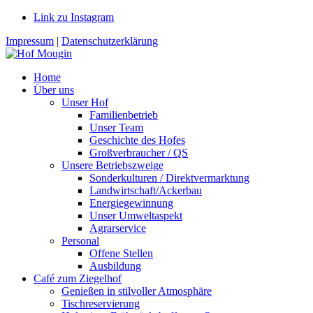
Link zu Instagram
Impressum
|
Datenschutzerklärung
Home
Über uns
Unser Hof
Familienbetrieb
Unser Team
Geschichte des Hofes
Großverbraucher / QS
Unsere Betriebszweige
Sonderkulturen / Direktvermarktung
Landwirtschaft/Ackerbau
Energiegewinnung
Unser Umweltaspekt
Agrarservice
Personal
Offene Stellen
Ausbildung
Café zum Ziegelhof
Genießen in stilvoller Atmosphäre
Tischreservierung