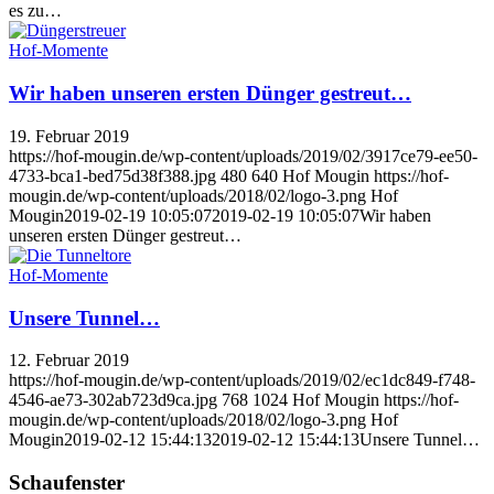
es zu…
Hof-Momente
Wir haben unseren ersten Dünger gestreut…
19. Februar 2019
https://hof-mougin.de/wp-content/uploads/2019/02/3917ce79-ee50-
4733-bca1-bed75d38f388.jpg
480
640
Hof Mougin
https://hof-
mougin.de/wp-content/uploads/2018/02/logo-3.png
Hof
Mougin
2019-02-19 10:05:07
2019-02-19 10:05:07
Wir haben
unseren ersten Dünger gestreut…
Hof-Momente
Unsere Tunnel…
12. Februar 2019
https://hof-mougin.de/wp-content/uploads/2019/02/ec1dc849-f748-
4546-ae73-302ab723d9ca.jpg
768
1024
Hof Mougin
https://hof-
mougin.de/wp-content/uploads/2018/02/logo-3.png
Hof
Mougin
2019-02-12 15:44:13
2019-02-12 15:44:13
Unsere Tunnel…
Schaufenster