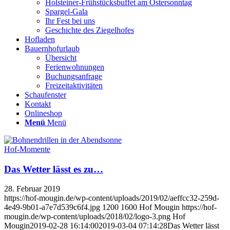
Holsteiner-Frühstücksbuffet am Ostersonntag
Spargel-Gala
Ihr Fest bei uns
Geschichte des Ziegelhofes
Hofladen
Bauernhofurlaub
Übersicht
Ferienwohnungen
Buchungsanfrage
Freizeitaktivitäten
Schaufenster
Kontakt
Onlineshop
Menü
Menü
Hof-Momente
Das Wetter lässt es zu…
28. Februar 2019
https://hof-mougin.de/wp-content/uploads/2019/02/aeffcc32-259d-
4e49-9b01-a7e7d539c6f4.jpg
1200
1600
Hof Mougin
https://hof-
mougin.de/wp-content/uploads/2018/02/logo-3.png
Hof
Mougin
2019-02-28 16:14:00
2019-03-04 07:14:28
Das Wetter lässt