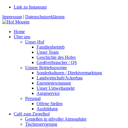
Link zu Instagram
Impressum
|
Datenschutzerklärung
Home
Über uns
Unser Hof
Familienbetrieb
Unser Team
Geschichte des Hofes
Großverbraucher / QS
Unsere Betriebszweige
Sonderkulturen / Direktvermarktung
Landwirtschaft/Ackerbau
Energiegewinnung
Unser Umweltaspekt
Agrarservice
Personal
Offene Stellen
Ausbildung
Café zum Ziegelhof
Genießen in stilvoller Atmosphäre
Tischreservierung