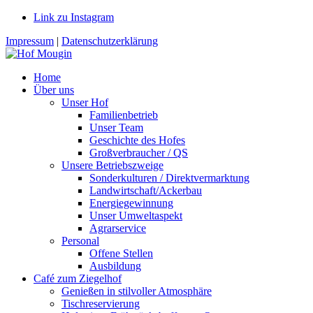
Link zu Instagram
Impressum
|
Datenschutzerklärung
Home
Über uns
Unser Hof
Familienbetrieb
Unser Team
Geschichte des Hofes
Großverbraucher / QS
Unsere Betriebszweige
Sonderkulturen / Direktvermarktung
Landwirtschaft/Ackerbau
Energiegewinnung
Unser Umweltaspekt
Agrarservice
Personal
Offene Stellen
Ausbildung
Café zum Ziegelhof
Genießen in stilvoller Atmosphäre
Tischreservierung