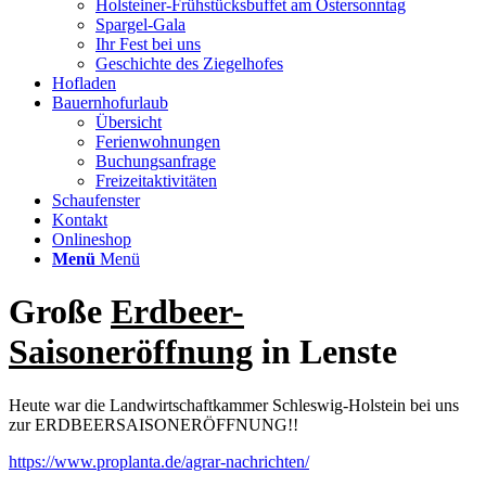
Holsteiner-Frühstücksbuffet am Ostersonntag
Spargel-Gala
Ihr Fest bei uns
Geschichte des Ziegelhofes
Hofladen
Bauernhofurlaub
Übersicht
Ferienwohnungen
Buchungsanfrage
Freizeitaktivitäten
Schaufenster
Kontakt
Onlineshop
Menü
Menü
Große
Erdbeer-
Saisoneröffnung
in Lenste
Heute war die Landwirtschaftkammer Schleswig-Holstein bei uns
zur ERDBEERSAISONERÖFFNUNG!!
https://www.proplanta.de/agrar-nachrichten/