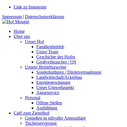
Link zu Instagram
Impressum
|
Datenschutzerklärung
Home
Über uns
Unser Hof
Familienbetrieb
Unser Team
Geschichte des Hofes
Großverbraucher / QS
Unsere Betriebszweige
Sonderkulturen / Direktvermarktung
Landwirtschaft/Ackerbau
Energiegewinnung
Unser Umweltaspekt
Agrarservice
Personal
Offene Stellen
Ausbildung
Café zum Ziegelhof
Genießen in stilvoller Atmosphäre
Tischreservierung