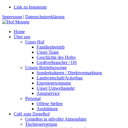
Link zu Instagram
Impressum
|
Datenschutzerklärung
Home
Über uns
Unser Hof
Familienbetrieb
Unser Team
Geschichte des Hofes
Großverbraucher / QS
Unsere Betriebszweige
Sonderkulturen / Direktvermarktung
Landwirtschaft/Ackerbau
Energiegewinnung
Unser Umweltaspekt
Agrarservice
Personal
Offene Stellen
Ausbildung
Café zum Ziegelhof
Genießen in stilvoller Atmosphäre
Tischreservierung