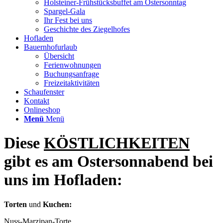
Holsteiner-Frühstücksbuffet am Ostersonntag
Spargel-Gala
Ihr Fest bei uns
Geschichte des Ziegelhofes
Hofladen
Bauernhofurlaub
Übersicht
Ferienwohnungen
Buchungsanfrage
Freizeitaktivitäten
Schaufenster
Kontakt
Onlineshop
Menü
Menü
Diese
KÖSTLICHKEITEN
gibt es am Ostersonnabend bei
uns im Hofladen:
Torten
und
Kuchen:
Nuss-Marzipan-Torte