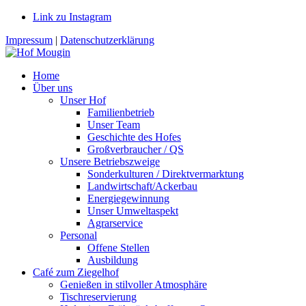
Link zu Instagram
Impressum
|
Datenschutzerklärung
Home
Über uns
Unser Hof
Familienbetrieb
Unser Team
Geschichte des Hofes
Großverbraucher / QS
Unsere Betriebszweige
Sonderkulturen / Direktvermarktung
Landwirtschaft/Ackerbau
Energiegewinnung
Unser Umweltaspekt
Agrarservice
Personal
Offene Stellen
Ausbildung
Café zum Ziegelhof
Genießen in stilvoller Atmosphäre
Tischreservierung