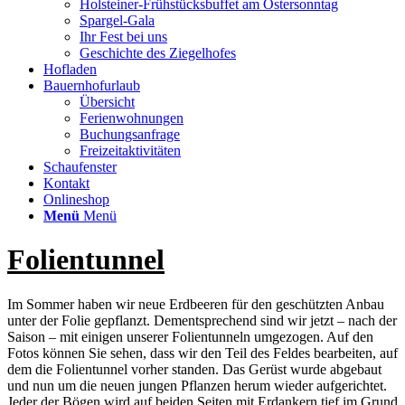
Holsteiner-Frühstücksbuffet am Ostersonntag
Spargel-Gala
Ihr Fest bei uns
Geschichte des Ziegelhofes
Hofladen
Bauernhofurlaub
Übersicht
Ferienwohnungen
Buchungsanfrage
Freizeitaktivitäten
Schaufenster
Kontakt
Onlineshop
Menü
Menü
Folientunnel
Im Sommer haben wir neue Erdbeeren für den geschützten Anbau
unter der Folie gepflanzt. Dementsprechend sind wir jetzt – nach der
Saison – mit einigen unserer Folientunneln umgezogen. Auf den
Fotos können Sie sehen, dass wir den Teil des Feldes bearbeiten, auf
dem die Folientunnel vorher standen. Das Gerüst wurde abgebaut
und nun um die neuen jungen Pflanzen herum wieder aufgerichtet.
Jeder der Bögen wird auf beiden Seiten mit Erdankern tief im Grund