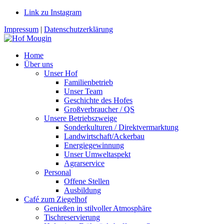
Link zu Instagram
Impressum
|
Datenschutzerklärung
Home
Über uns
Unser Hof
Familienbetrieb
Unser Team
Geschichte des Hofes
Großverbraucher / QS
Unsere Betriebszweige
Sonderkulturen / Direktvermarktung
Landwirtschaft/Ackerbau
Energiegewinnung
Unser Umweltaspekt
Agrarservice
Personal
Offene Stellen
Ausbildung
Café zum Ziegelhof
Genießen in stilvoller Atmosphäre
Tischreservierung