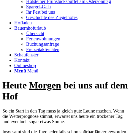
Holsteiner-Frühstücksbuffet am Ostersonntag
Spargel-Gala
Ihr Fest bei uns
Geschichte des Ziegelhofes
Hofladen
Bauernhofurlaub
Übersicht
Ferienwohnungen
Buchungsanfrage
Freizeitaktivitäten
Schaufenster
Kontakt
Onlineshop
Menü
Menü
Heute
Morgen
bei uns auf dem
Hof
So ein Start in den Tag muss ja gleich gute Laune machen. Wenn
die Wetterprognose stimmt, erwartet uns heute ein trockener Tag
und eventuell sogar etwas Sonne.
Insgesamt sind die Tage jedenfalls schon spürbar länger geworden