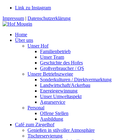
Link zu Instagram
Impressum
|
Datenschutzerklärung
Home
Über uns
Unser Hof
Familienbetrieb
Unser Team
Geschichte des Hofes
Großverbraucher / QS
Unsere Betriebszweige
Sonderkulturen / Direktvermarktung
Landwirtschaft/Ackerbau
Energiegewinnung
Unser Umweltaspekt
Agrarservice
Personal
Offene Stellen
Ausbildung
Café zum Ziegelhof
Genießen in stilvoller Atmosphäre
Tischreservierung